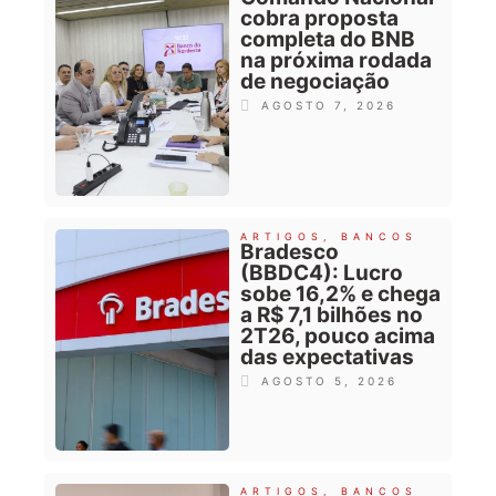
cobra proposta
completa do BNB
na próxima rodada
de negociação
AGOSTO 7, 2026
ARTIGOS
,
BANCOS
Bradesco
(BBDC4): Lucro
sobe 16,2% e chega
a R$ 7,1 bilhões no
2T26, pouco acima
das expectativas
AGOSTO 5, 2026
ARTIGOS
,
BANCOS