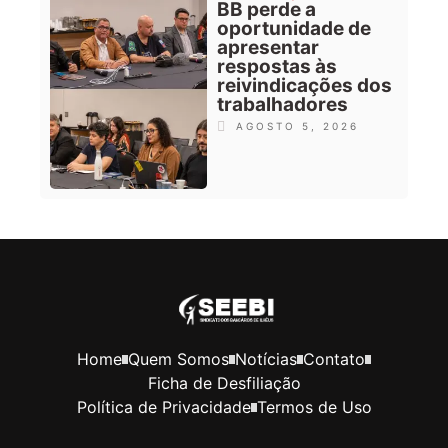
BB perde a
oportunidade de
apresentar
respostas às
reivindicações dos
trabalhadores
AGOSTO 5, 2026
Home
Quem Somos
Notícias
Contato
Ficha de Desfiliação
Política de Privacidade
Termos de Uso