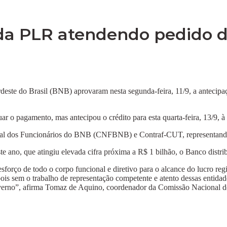
a PLR atendendo pedido da
ste do Brasil (BNB) aprovaram nesta segunda-feira, 11/9, a antecipaç
ar o pagamento, mas antecipou o crédito para esta quarta-feira, 13/9, à 
nal dos Funcionários do BNB (CNFBNB) e Contraf-CUT, representando 
 ano, que atingiu elevada cifra próxima a R$ 1 bilhão, o Banco distrib
forço de todo o corpo funcional e diretivo para o alcance do lucro reg
pois sem o trabalho de representação competente e atento dessas entida
 Governo”, afirma Tomaz de Aquino, coordenador da Comissão Nacion