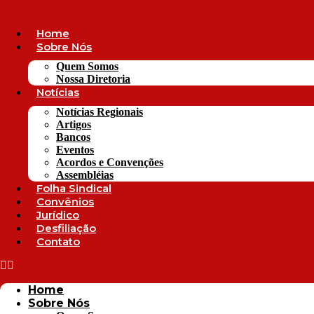
Ir
para
o
Home
conteúdo
Sobre Nós
Quem Somos
Nossa Diretoria
Notícias
Notícias Regionais
Artigos
Bancos
Eventos
Acordos e Convenções
Assembléias
Folha Sindical
Convênios
Jurídico
Desfiliação
Contato
Home
Sobre Nós