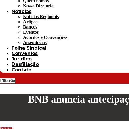
Quem Somos
Nossa Diretoria
Notícias
Notícias Regionais
Artigos
Bancos
Eventos
Acordos e Convenções
Assembléias
Folha Sindical
Convênios
Jurídico
Desfiliação
Contato
Filiação
BNB anuncia antecipaç
SEEBI