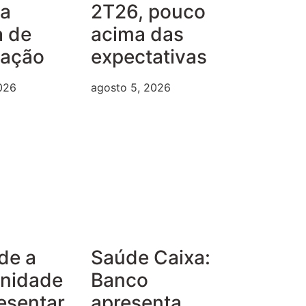
ma
2T26, pouco
a de
acima das
iação
expectativas
026
agosto 5, 2026
de a
Saúde Caixa:
unidade
Banco
esentar
apresenta