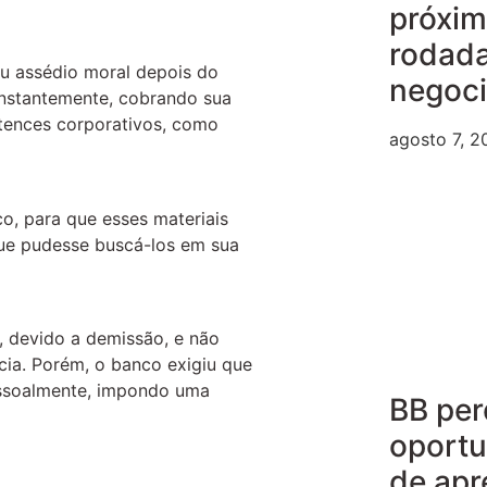
próxi
rodad
eu assédio moral depois do
negoc
onstantemente, cobrando sua
tences corporativos, como
agosto 7, 2
o, para que esses materiais
ue pudesse buscá-los em sua
, devido a demissão, e não
ncia. Porém, o banco exigiu que
essoalmente, impondo uma
BB per
oport
de apr