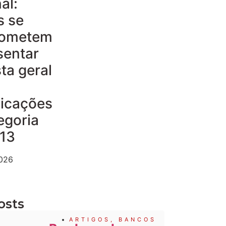
al:
s se
ometem
sentar
ta geral
dicações
egoria
 13
2026
osts
ARTIGOS
,
BANCOS