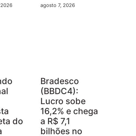
, 2026
agosto 7, 2026
ndo
Bradesco
al
(BBDC4):
Lucro sobe
ta
16,2% e chega
eta do
a R$ 7,1
a
bilhões no