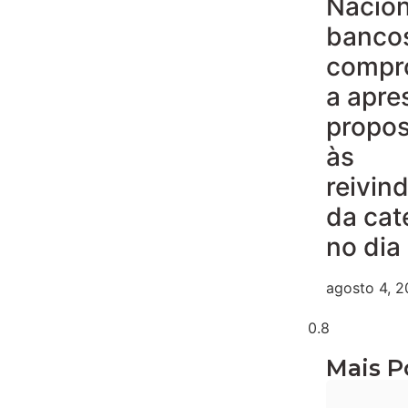
Nacion
banco
compr
a apre
propos
às
reivin
da cat
no dia
agosto 4, 
Mais P