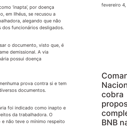
fevereiro 4
como ‘inapta’, por doença
, em Ilhéus, se recusou a
balhadora, alegando que não
dos funcionários desligados.
ar o documento, visto que, é
ame demissional. A via
ária possui doença
Coma
Nacion
 nenhuma prova contra si e tem
diversos documentos.
cobra
propos
ria foi indicado como inapto e
compl
reitos da trabalhadora. O
BNB n
 e não teve o mínimo respeito