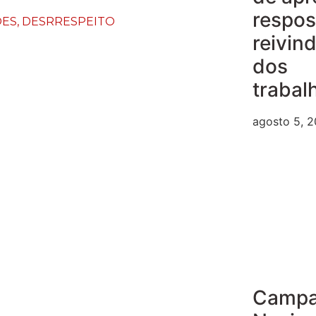
respos
ÕES
,
DESRRESPEITO
reivin
dos
trabal
agosto 5, 
Camp