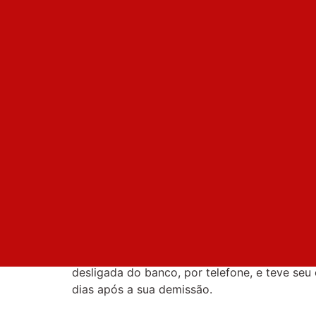
Bancários
,
Bradesco
,
Demissões
,
desrrespeit
Bradesco desres
funcionários de
durante a pand
O Bradesco continua seus ataques aos funcio
pandemia da Covid-19. O banco não tem resp
assegurados ao trabalhador.
Uma funcionária, com 18 anos de serviços pr
desligada do banco, por telefone, e teve seu
dias após a sua demissão.