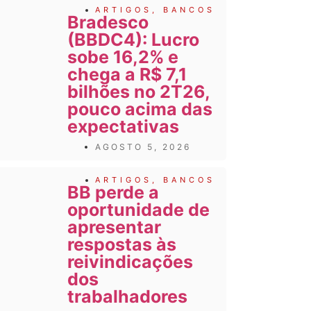
ARTIGOS
,
BANCOS
Bradesco
(BBDC4): Lucro
sobe 16,2% e
chega a R$ 7,1
bilhões no 2T26,
pouco acima das
expectativas
AGOSTO 5, 2026
ARTIGOS
,
BANCOS
BB perde a
oportunidade de
apresentar
respostas às
reivindicações
dos
trabalhadores