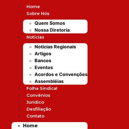
Home
Sobre Nós
Quem Somos
Nossa Diretoria
Notícias
desrespeita funcionários
Notícias Regionais
durante a pandemia
Artigos
Bancos
Eventos
Acordos e Convenções
Assembléias
Folha Sindical
Convênios
Jurídico
Desfiliação
Mais Po
Contato
Home