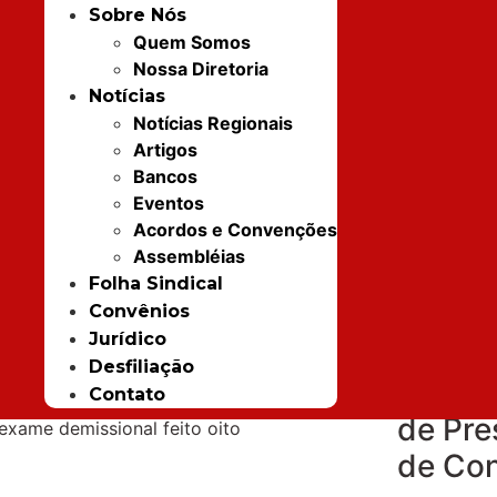
o
Sobre Nós
peita
Quem Somos
mitidos
Nossa Diretoria
Notícias
emia
Notícias Regionais
Artigos
Bancos
Sindic
Eventos
Acordos e Convenções
Bancár
Assembléias
Ilhéus
nários demitidos, em plena
Folha Sindical
eitado o mínimo dos direitos
Convênios
convo
Jurídico
catego
Desfiliação
Assem
Contato
estados ao Bradesco, foi
de Pre
 exame demissional feito oito
de Co