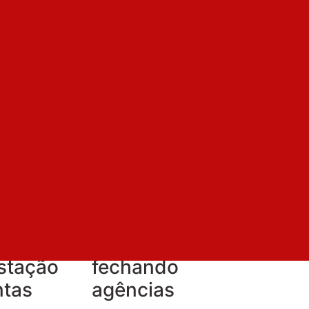
ato dos
Bradesco
ios de
lucra R$ 13,9
bilhões no
ca
semestre,
ria para
mas segue
bleia
demitindo e
stação
fechando
ntas
agências