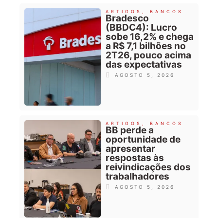
ARTIGOS
,
BANCOS
Bradesco
(BBDC4): Lucro
sobe 16,2% e chega
a R$ 7,1 bilhões no
2T26, pouco acima
das expectativas
AGOSTO 5, 2026
ARTIGOS
,
BANCOS
BB perde a
oportunidade de
apresentar
respostas às
reivindicações dos
trabalhadores
AGOSTO 5, 2026