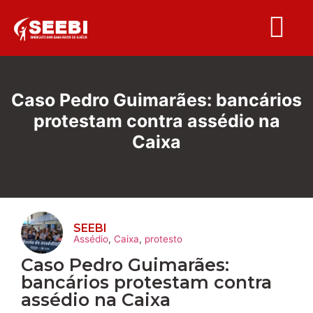
Folha S
Caso Pedro Guimarães: bancários
protestam contra assédio na
Caixa
SEEBI
Assédio
,
Caixa
,
protesto
Caso Pedro Guimarães:
bancários protestam contra
assédio na Caixa