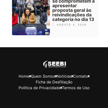
se comprometem a
apresentar
proposta geral às
reivindicações da
categoria no dia 13
AGOSTO 4, 2026
Home
Quem Somos
Notícias
Contato
Ficha de Desfiliação
Política de Privacidade
Termos de Uso