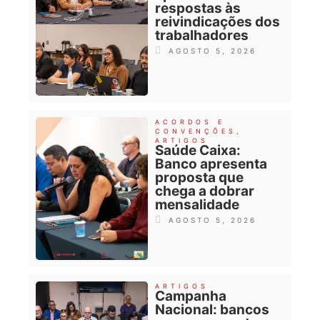
respostas às
reivindicações dos
trabalhadores
AGOSTO 5, 2026
ACORDOS E
CONVENÇÕES
,
ARTIGOS
Saúde Caixa:
Banco apresenta
proposta que
chega a dobrar
mensalidade
AGOSTO 5, 2026
ARTIGOS
Campanha
Nacional: bancos