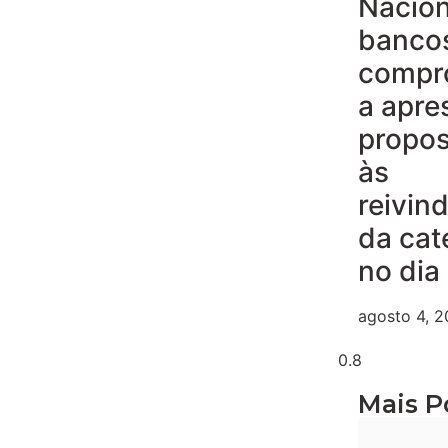
Nacion
banco
compr
a apre
propos
às
reivin
da cat
no dia
agosto 4, 
Mais P