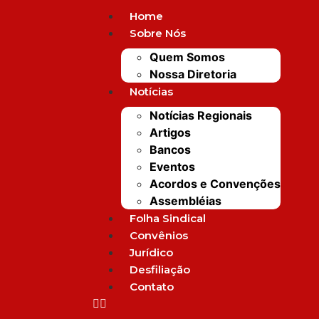
Home
Sobre Nós
Quem Somos
Nossa Diretoria
IA – Ilhéus: Gerente sug
Notícias
onários são imprestáveis d
Notícias Regionais
Artigos
a presenciada por diretor 
Bancos
Eventos
Acordos e Convenções
Assembléias
Folha Sindical
Convênios
Jurídico
Desfiliação
Mais Po
Contato