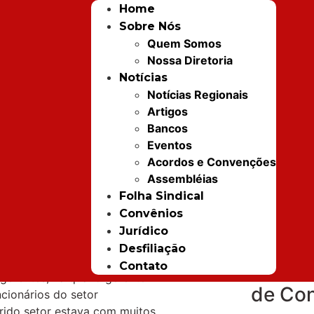
Home
us:
Sobre Nós
 que
Quem Somos
Nossa Diretoria
Notícias
Notícias Regionais
rante
Artigos
ciada por
Sindic
Bancos
Eventos
Bancár
Acordos e Convenções
Ilhéus
Assembléias
Folha Sindical
convo
Convênios
catego
Jurídico
Assem
Desfiliação
 presenciou em uma agência
Contato
de Pre
 gerentes, na qual o gerente
de Co
ncionários do setor
erido setor estava com muitos