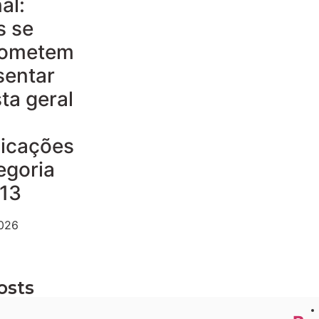
al:
s se
ometem
sentar
ta geral
dicações
egoria
 13
2026
osts