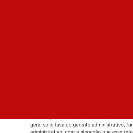
Denúncia
,
Ilhéus
DENÚNCIA – Ilhé
Gerente sugere
funcionários são
imprestáveis du
conversa presen
diretor sindical
Nesta quarta-feira (20), um diretor sindical
bancária, em Ilhéus, uma conversa entre dois
geral solicitava ao gerente administrativo, fu
administrativo, com a alegação que esse ref