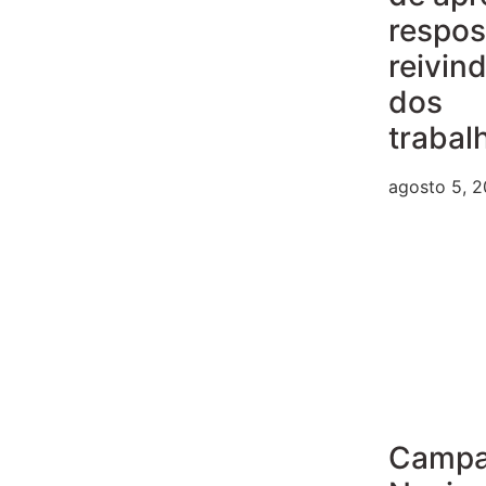
respos
reivin
dos
trabal
agosto 5, 
Camp