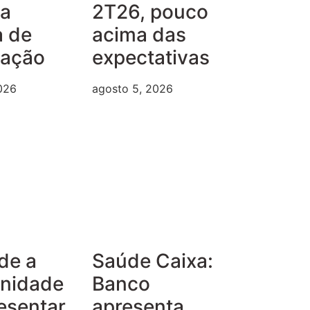
ma
2T26, pouco
a de
acima das
iação
expectativas
026
agosto 5, 2026
de a
Saúde Caixa:
unidade
Banco
esentar
apresenta