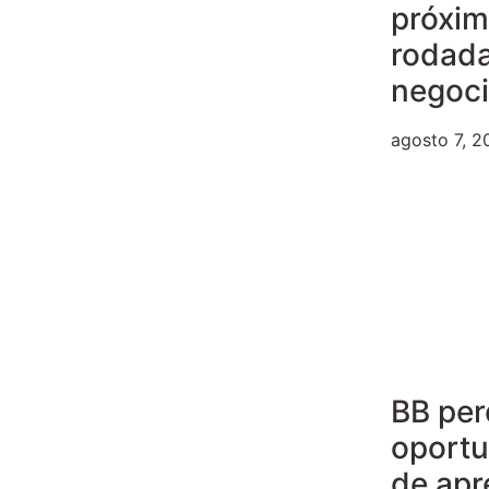
próxi
rodad
negoc
agosto 7, 2
BB per
oport
de apr