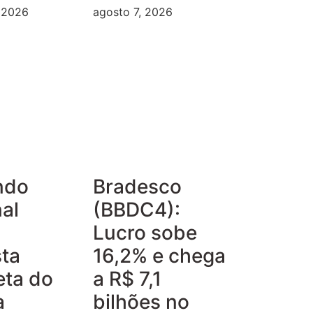
, 2026
agosto 7, 2026
ndo
Bradesco
al
(BBDC4):
Lucro sobe
ta
16,2% e chega
eta do
a R$ 7,1
a
bilhões no