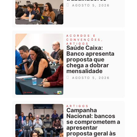
AGOSTO 5, 2026
ACORDOS E
CONVENÇÕES
,
ARTIGOS
Saúde Caixa:
Banco apresenta
proposta que
chega a dobrar
mensalidade
AGOSTO 5, 2026
ARTIGOS
Campanha
Nacional: bancos
se comprometem a
apresentar
proposta geral às