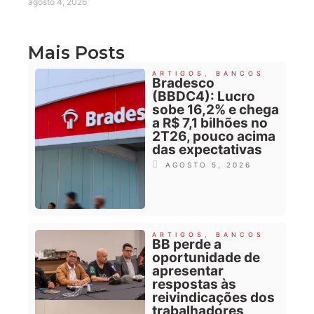
agosto 4, 2026
Mais Posts
ARTIGOS
,
BANCOS
Bradesco
(BBDC4): Lucro
sobe 16,2% e chega
a R$ 7,1 bilhões no
2T26, pouco acima
das expectativas
AGOSTO 5, 2026
ARTIGOS
,
BANCOS
BB perde a
oportunidade de
apresentar
respostas às
reivindicações dos
trabalhadores