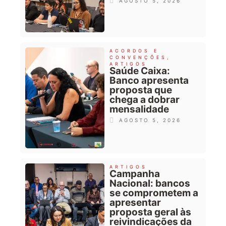
AGOSTO 5, 2026
ACORDOS E
CONVENÇÕES
,
ARTIGOS
Saúde Caixa:
Banco apresenta
proposta que
chega a dobrar
mensalidade
AGOSTO 5, 2026
ARTIGOS
Campanha
Nacional: bancos
se comprometem a
apresentar
proposta geral às
reivindicações da