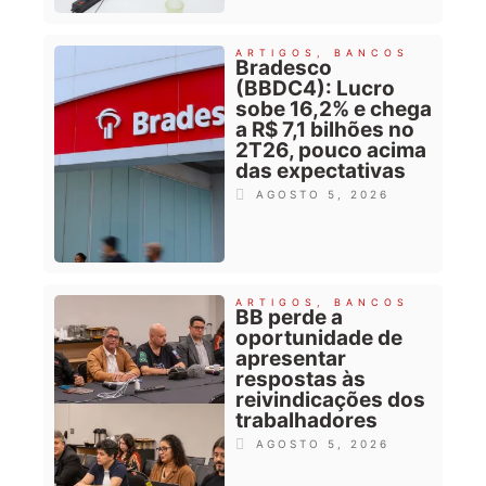
ARTIGOS
,
BANCOS
Bradesco
(BBDC4): Lucro
sobe 16,2% e chega
a R$ 7,1 bilhões no
2T26, pouco acima
das expectativas
AGOSTO 5, 2026
ARTIGOS
,
BANCOS
BB perde a
oportunidade de
apresentar
respostas às
reivindicações dos
trabalhadores
AGOSTO 5, 2026