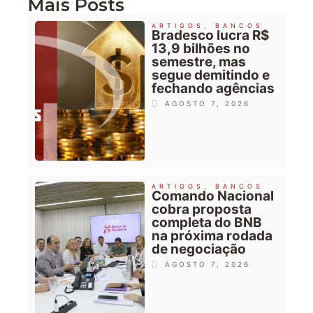
Mais Posts
ARTIGOS
,
BANCOS
Bradesco lucra R$
13,9 bilhões no
semestre, mas
segue demitindo e
fechando agências
AGOSTO 7, 2026
ARTIGOS
,
BANCOS
Comando Nacional
cobra proposta
completa do BNB
na próxima rodada
de negociação
AGOSTO 7, 2026