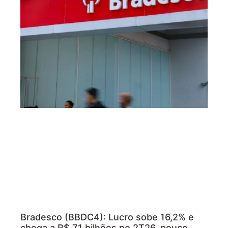
Bradesco (BBDC4): Lucro sobe 16,2% e
chega a R$ 7,1 bilhões no 2T26, pouco