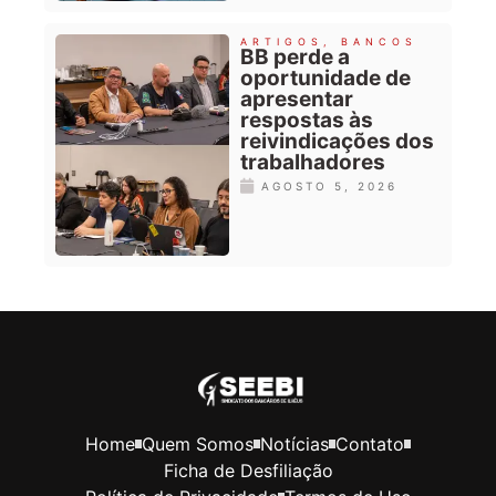
ARTIGOS
,
BANCOS
BB perde a
oportunidade de
apresentar
respostas às
reivindicações dos
trabalhadores
AGOSTO 5, 2026
Home
Quem Somos
Notícias
Contato
Ficha de Desfiliação