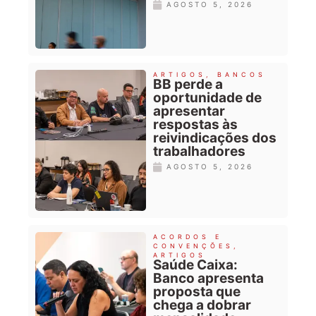
AGOSTO 5, 2026
ARTIGOS
,
BANCOS
BB perde a
oportunidade de
apresentar
respostas às
reivindicações dos
trabalhadores
AGOSTO 5, 2026
ACORDOS E
CONVENÇÕES
,
ARTIGOS
Saúde Caixa:
Banco apresenta
proposta que
chega a dobrar