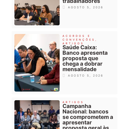
trabalhadores
AGOSTO 5, 2026
ACORDOS E
CONVENÇÕES
,
ARTIGOS
Saúde Caixa:
Banco apresenta
proposta que
chega a dobrar
mensalidade
AGOSTO 5, 2026
ARTIGOS
Campanha
Nacional: bancos
se comprometem a
apresentar
proposta geral às