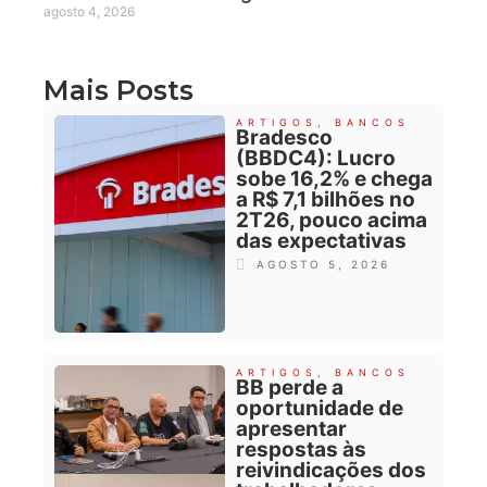
agosto 4, 2026
Mais Posts
ARTIGOS
,
BANCOS
Bradesco
(BBDC4): Lucro
sobe 16,2% e chega
a R$ 7,1 bilhões no
2T26, pouco acima
das expectativas
AGOSTO 5, 2026
ARTIGOS
,
BANCOS
BB perde a
oportunidade de
apresentar
respostas às
reivindicações dos