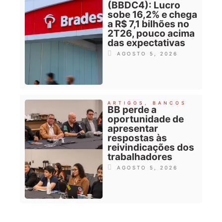
(BBDC4): Lucro
sobe 16,2% e chega
a R$ 7,1 bilhões no
2T26, pouco acima
das expectativas
AGOSTO 5, 2026
ARTIGOS
,
BANCOS
BB perde a
oportunidade de
apresentar
respostas às
reivindicações dos
trabalhadores
AGOSTO 5, 2026