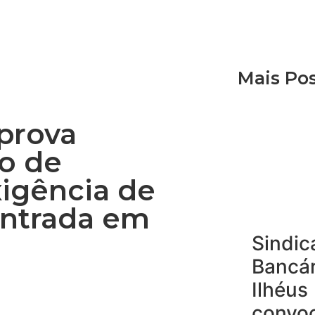
Mais Po
aprova
o de
xigência de
entrada em
Sindic
Bancár
Ilhéus
convo