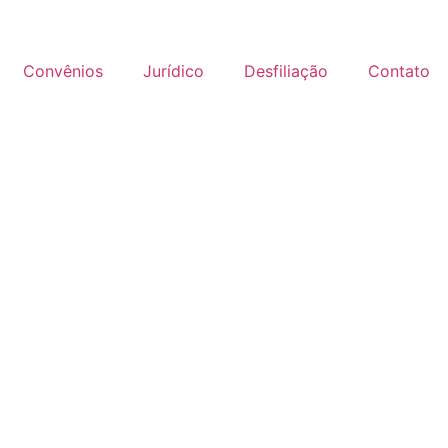
Convênios
Jurídico
Desfiliação
Contato
 Câmara aprova pedido de e
ade da exigência de vacin
entrada em bancos