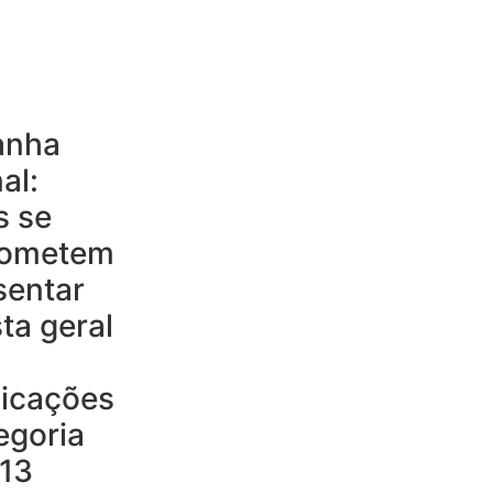
anha
al:
s se
ometem
sentar
ta geral
dicações
egoria
 13