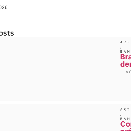
2026
osts
ART
,
BA
Br
de
A
ART
,
BA
Co