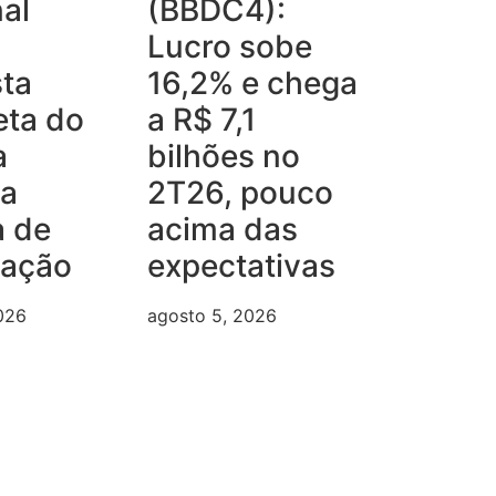
al
(BBDC4):
Lucro sobe
ta
16,2% e chega
eta do
a R$ 7,1
a
bilhões no
ma
2T26, pouco
a de
acima das
iação
expectativas
026
agosto 5, 2026