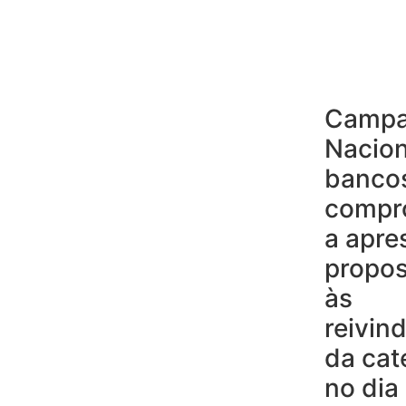
Camp
Nacion
banco
compr
a apre
propos
às
reivin
da cat
no dia