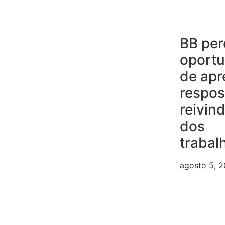
BB per
oport
de apr
respos
reivin
dos
trabal
agosto 5, 