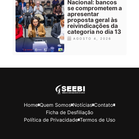
Nacional: bancos
se comprometem a
apresentar
proposta geral às
reivindicações da
categoria no dia 13
AGOSTO 4, 2026
Home
Quem Somos
Notícias
Contato
Ficha de Desfiliação
Política de Privacidade
Termos de Uso