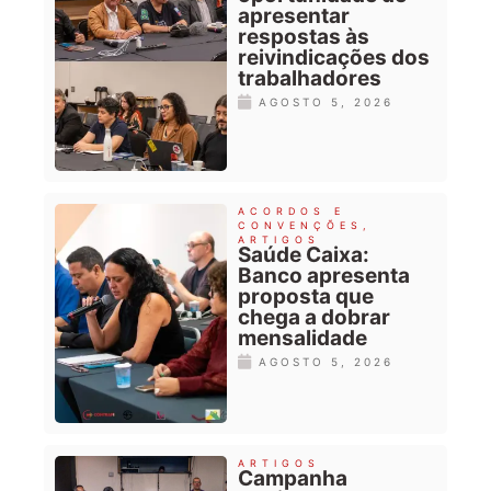
apresentar
respostas às
reivindicações dos
trabalhadores
AGOSTO 5, 2026
ACORDOS E
CONVENÇÕES
,
ARTIGOS
Saúde Caixa:
Banco apresenta
proposta que
chega a dobrar
mensalidade
AGOSTO 5, 2026
ARTIGOS
Campanha