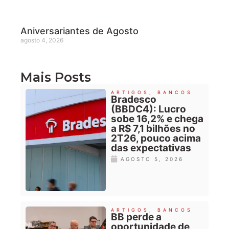
Aniversariantes de Agosto
agosto 4, 2026
Mais Posts
ARTIGOS
,
BANCOS
Bradesco
(BBDC4): Lucro
sobe 16,2% e chega
a R$ 7,1 bilhões no
2T26, pouco acima
das expectativas
AGOSTO 5, 2026
ARTIGOS
,
BANCOS
BB perde a
oportunidade de