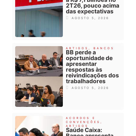
2T26, pouco acima
das expectativas
AGOSTO 5, 2026
ARTIGOS
,
BANCOS
BB perde a
oportunidade de
apresentar
respostas às
reivindicações dos
trabalhadores
AGOSTO 5, 2026
ACORDOS E
CONVENÇÕES
,
ARTIGOS
Saúde Caixa:
Banco apresenta