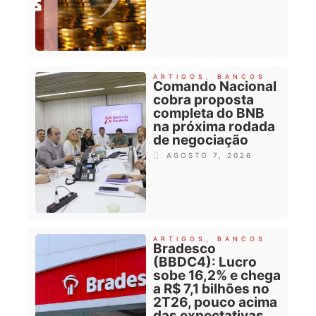
ARTIGOS
,
BANCOS
Comando Nacional
cobra proposta
completa do BNB
na próxima rodada
de negociação
AGOSTO 7, 2026
ARTIGOS
,
BANCOS
Bradesco
(BBDC4): Lucro
sobe 16,2% e chega
a R$ 7,1 bilhões no
2T26, pouco acima
das expectativas