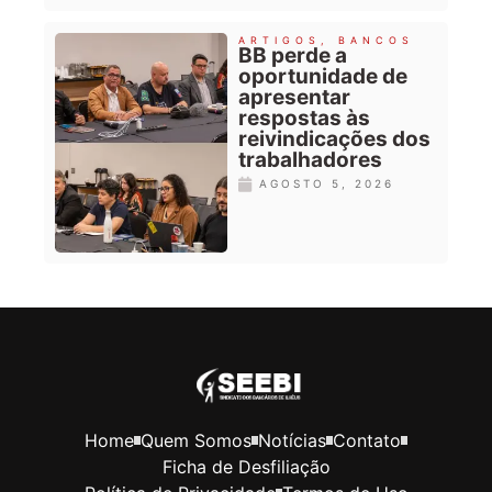
ARTIGOS
,
BANCOS
BB perde a
oportunidade de
apresentar
respostas às
reivindicações dos
trabalhadores
AGOSTO 5, 2026
Home
Quem Somos
Notícias
Contato
Ficha de Desfiliação