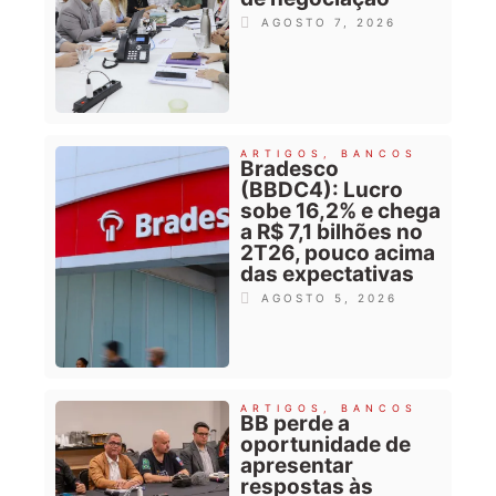
AGOSTO 7, 2026
ARTIGOS
,
BANCOS
Bradesco
(BBDC4): Lucro
sobe 16,2% e chega
a R$ 7,1 bilhões no
2T26, pouco acima
das expectativas
AGOSTO 5, 2026
ARTIGOS
,
BANCOS
BB perde a
oportunidade de
apresentar
respostas às