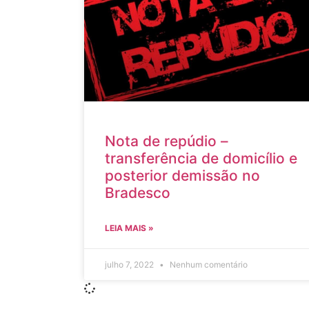
Nota de repúdio –
transferência de domicílio e
posterior demissão no
Bradesco
LEIA MAIS »
julho 7, 2022
Nenhum comentário