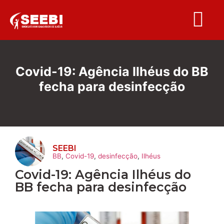
Folha S
Covid-19: Agência Ilhéus do BB
fecha para desinfecção
SEEBI
BB
,
Covid-19
,
desinfecção
,
Ilhéus
Covid-19: Agência Ilhéus do
BB fecha para desinfecção