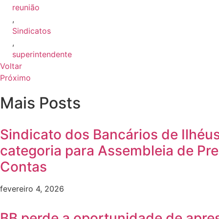
reunião
,
Sindicatos
,
superintendente
Voltar
Próximo
Mais Posts
Sindicato dos Bancários de Ilhéu
categoria para Assembleia de Pr
Contas
fevereiro 4, 2026
BB perde a oportunidade de apre