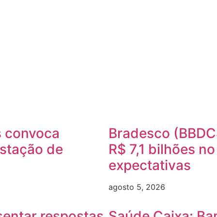
s convoca
Bradesco (BBDC4
estação de
R$ 7,1 bilhões n
expectativas
agosto 5, 2026
sentar respostas
Saúde Caixa: Ba