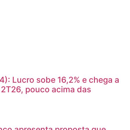
): Lucro sobe 16,2% e chega a
o 2T26, pouco acima das
nco apresenta proposta que